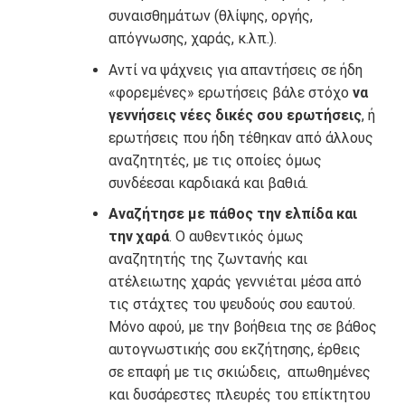
συναισθημάτων (θλίψης, οργής,
απόγνωσης, χαράς, κ.λπ.).
Αντί να ψάχνεις για απαντήσεις σε ήδη
«φορεμένες» ερωτήσεις βάλε στόχο
να
γεννήσεις νέες δικές σου ερωτήσεις
, ή
ερωτήσεις που ήδη τέθηκαν από άλλους
αναζητητές, με τις οποίες όμως
συνδέεσαι καρδιακά και βαθιά.
Αναζήτησε με πάθος την ελπίδα και
την χαρά
. Ο αυθεντικός όμως
αναζητητής της ζωντανής και
ατέλειωτης χαράς γεννιέται μέσα από
τις στάχτες του ψευδούς σου εαυτού.
Μόνο αφού, με την βοήθεια της σε βάθος
αυτογνωστικής σου εκζήτησης, έρθεις
σε επαφή με τις σκιώδεις, απωθημένες
και δυσάρεστες πλευρές του επίκτητου