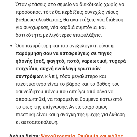
Όταν φτάσεις στο σημείο να διεκδικείς χωρίς να
προσδοκάς, τότε θα κερδίζεις συνεχώς νέους
βαθμούς ελευθερίας, θα αναπτύξεις νέα διάθεση
για συγχώρεση, νέα καρδιά συμπόνια, και
δοτικότητα με λιγότερες επιφυλάξεις.
Όσο ισχυρότερη και πιο ανεξέλεγκτη είναι
η
παρόρμηση σου να καταφεύγεις σε πηγές
ηδονής (σεξ, φαγητό, ποτό, ναρκωτικά, τυχερά
παιχνίδια, συχνή εναλλαγή ερωτικών
συντρόφων
, κ.λπ.), τόσο μεγαλύτερο και
πιεστικότερο είναι το βάρος και το βάθος του
ασυνείδητου πόνου που επείγει από σένα να
αποσιωπηθεί, να παραμείνει θαμμένο κάτω από
το φως της επίγνωσης. Αντίστοιχα όμως
πιεστική είναι και η ανάγκη της ψυχής για έκθεση
κι αυτοαποκάλυψη.
Ακόμη δείτε:
Ψυχοθεραπεία, Επιθυμία και φόβος