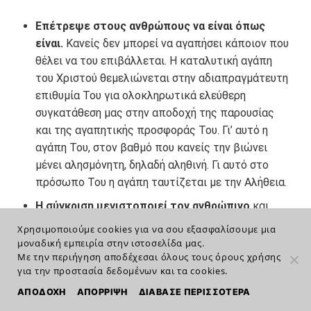
Επέτρεψε στους ανθρώπους να είναι όπως
είναι.
Κανείς δεν μπορεί να αγαπήσει κάποιον που
θέλει να του επιβάλλεται. Η καταλυτική αγάπη
του Χριστού θεμελιώνεται στην αδιαπραγμάτευτη
επιθυμία Του για ολοκληρωτικά ελεύθερη
συγκατάθεση μας στην αποδοχή της παρουσίας
και της αγαπητικής προσφοράς Του. Γι’ αυτό η
αγάπη Του, στον βαθμό που κανείς την βιώνει
μένει αλησμόνητη, δηλαδή αληθινή. Γι αυτό στο
πρόσωπο Του η αγάπη ταυτίζεται με την Αλήθεια.
Η σύγκριση μεγιστοποιεί τον ανθρώπινο
και
πόνο και μεγεθύνει την αίσθηση της έλλειψης. Αν
Χρησιμοποιούμε cookies για να σου εξασφαλίσουμε μια
θες κάποτε να βιώσεις ολοκληρωτική
μοναδική εμπειρία στην ιστοσελίδα μας.
Με την περιήγηση αποδέχεσαι όλους τους όρους χρήσης
ευτυχία,
φρόντισε να νιώθεις χαρά κι
για την προστασία δεδομένων και τα cookies.
ευγνωμοσύνη στο εδώ και τώρα της
καθημερινότητας σου
. Για να νιώθεις χαρά με το
ΑΠΟΔΟΧΗ
ΑΠΟΡΡΙΨΗ
ΔΙΑΒΑΣΕ ΠΕΡΙΣΣΟΤΕΡΑ
παραμικρό χρειάζεται να νιώθεις βαθιά