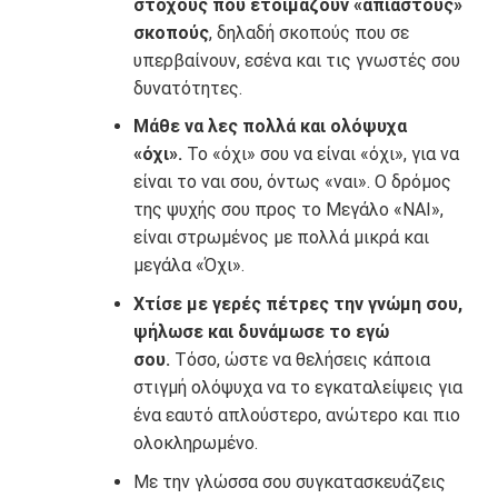
στόχους που ετοιμάζουν «άπιαστους»
σκοπούς
, δηλαδή σκοπούς που σε
υπερβαίνουν, εσένα και τις γνωστές σου
δυνατότητες.
Μάθε να λες πολλά και ολόψυχα
«όχι».
Το «όχι» σου να είναι «όχι», για να
είναι το ναι σου, όντως «ναι». Ο δρόμος
της ψυχής σου προς το Μεγάλο «ΝΑΙ»,
είναι στρωμένος με πολλά μικρά και
μεγάλα «Όχι».
Χτίσε με γερές πέτρες την γνώμη σου,
ψήλωσε και δυνάμωσε το εγώ
σου.
Τόσο, ώστε να θελήσεις κάποια
στιγμή ολόψυχα να το εγκαταλείψεις για
ένα εαυτό απλούστερο, ανώτερο και πιο
ολοκληρωμένο.
Με την γλώσσα σου συγκατασκευάζεις