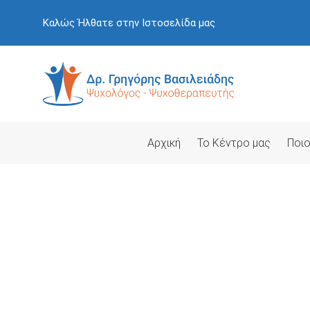
Skip
Καλώς Ήλθατε στην Ιστοσελίδα μας
to
content
Αρχική
Το Κέντρο μας
Ποιο