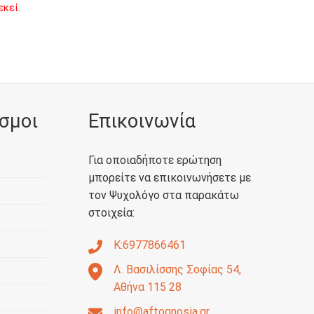
κεί.
σμοι
Επικοινωνία
Για οποιαδήποτε ερώτηση
μπορείτε να επικοινωνήσετε με
τον Ψυχολόγο στα παρακάτω
στοιχεία:
Κ:6977866461
Λ. Βασιλίσσης Σοφίας 54,
Αθήνα 115 28
info@aftognosia.gr