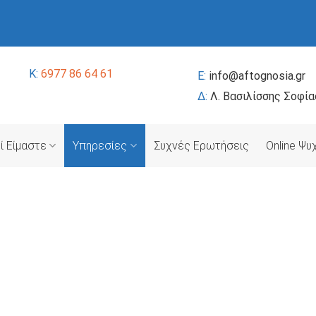
K:
6977 86 64 61
E:
info@aftognosia.gr
Δ:
Λ. Βασιλίσσης Σοφία
ί Είμαστε
Υπηρεσίες
Συχνές Ερωτήσεις
Online Ψ