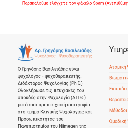
Παρακαλούμε ελέγχετε τον φάκελο Spam (Ανεπιθύμητα
Υπηρ
Ατομική
Ο Γρηγόρης Βασιλειάδης είναι
ψυχολόγος - ψυχοθεραπευτής,
Βιωματικ
Διδάκτορας Ψυχολογίας (Ph.D.).
Εκπαιδευ
Ολοκλήρωσε τις πτυχιακές του
σπουδές στην Ψυχολογία (Α.Π.Θ.)
Θεραπεία
μετά από προπτυχιακή υποτροφία
Μέθοδοι
στο τμήμα Κλινικής Ψυχολογίας και
Προσωπικότητας του
Ομαδική
Πανεπιστημίου του Nijmegen της