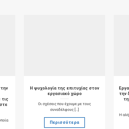
στην
Η ψυχολογία της επιτυχίας στον
Εργα
εργασιακό χώρο
την 
 τις
τη
Οι σχέσεις που έχουμε με τους
ήστε
συναδέλφους [...]
Η αλή
οποία
Περισσότερα