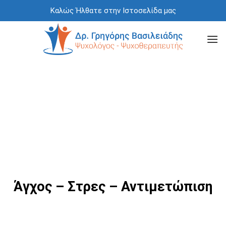
Skip
Καλώς Ήλθατε στην Ιστοσελίδα μας
to
content
Άγχος – Στρες – Αντιμετώπιση