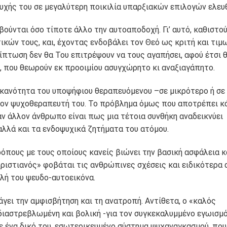
υχής του σε μεγαλύτερη ποικιλία υπαρξιακών επιλογών ελευ
βούνται όσο τίποτε άλλο την αυτοαποδοχή. Γι’ αυτό, καθιστού
κών τους, και, έχοντας ενδοβάλει τον Θεό ως κριτή και τιμ
ίπτωση δεν θα Του επιτρέψουν να τους αγαπήσει, αφού έτσι 
ς, που θεωρούν εκ προοιμίου ασυγχώρητο κι αναξιαγάπητο.
 ικανότητα του υποψήφιου θεραπευόμενου –σε μικρότερο ή σε
 τον ψυχοθεραπευτή του. Το πρόβλημα όμως που αποτρέπει κ
ναν άλλον άνθρωπο είναι πως μια τέτοια συνθήκη αναδεικνύει
αλλά και τα ενδοψυχικά ζητήματα του ατόμου.
ρόπους με τους οποίους κανείς βιώνει την βασική ασφάλεια κ
ριστιανός» φοβάται τις ανθρώπινες σχέσεις και ειδικότερα 
αλή του ψευδο-αυτοεικόνα.
άγει την αμφισβήτηση και τη ανατροπή. Αντίθετα, ο «καλός
διαστρεβλωμένη και βολική -για τον συγκεκαλυμμένο εγωισμό
ε ένα δικό του, εσωτερικευμένο σύστημα ψυχαναγκασμού, που