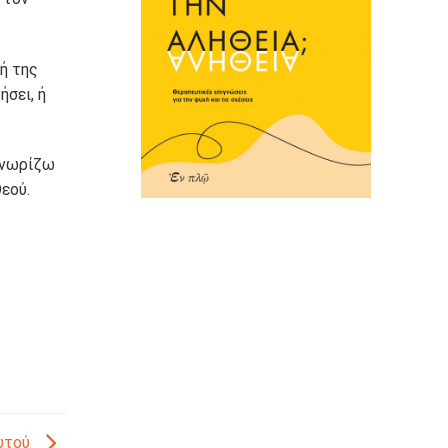
ή της
σει, ή
γνωρίζω
εού.
αυτού