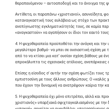
θεραπευόμενου – αυτοαποδοχή και το άνοιγμα της ψ
Αντίθετα, οι παραπάνω «χριστιανοί», ασυνείδητα, φο
καταναγκαστική τους ευλάβεια ως στόχο των πρακτι
ανεπίγνωστης εγκληματικότητάς τους, σε καμία περ
«αναγκαστούν» να αγαπήσουν οι ίδιοι τον εαυτό του
4. Η ψυχοθεραπεία προϋποθέτει την ανάγκη και την
μεγαλύτερο βαθμό- να μπει σε ουσιαστική σχέση με
από το να κτίσει μια κατ’ ουσίαν σχέση βάθους με έ
απροκάλυπτα τις σχεσιακές ατέλειες, ανεπάρκειες 
Επίσης η είσοδος σ’ αυτήν την σχέση φωτίζει τους τ
εμπιστοσύνη με τους άλλους ανθρώπους. Ο «καλός χ
που έχουν την δυναμική να ανατρέψουν καίρια την κ
5. Η ψυχοθεραπεία όχι μόνο επιτρέπει, αλλά και προ
χριστιανός» υπαρξιακά σφιχταγκαλιασμένος με την 
«υπακοή», αρνείται να αμφιβάλλει, υποτασσόμενος σ