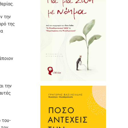
θερίας.
ν την
ωρό της
θα
άποιον
αι την
αυτές
 του-
 τον