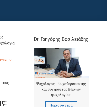
ως
Dr. Γρηγόρης Βασιλειάδης
υχολογία
υτικών
ό τους
Ψυχολόγος - Ψυχοθεραπευτής
και συγγραφέας βιβλίων
ψυχολογίας.
ής:
Περισσότερα