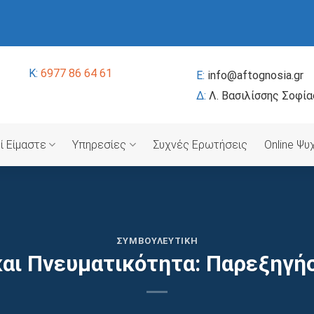
K:
6977 86 64 61
E:
info@aftognosia.gr
Δ:
Λ. Βασιλίσσης Σοφία
ί Είμαστε
Υπηρεσίες
Συχνές Ερωτήσεις
Online Ψ
ΣΥΜΒΟΥΛΕΥΤΙΚΉ
αι Πνευματικότητα: Παρεξηγήσ