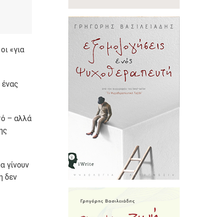
οι «για
 ένας
τό – αλλά
ης
θα γίνουν
η δεν