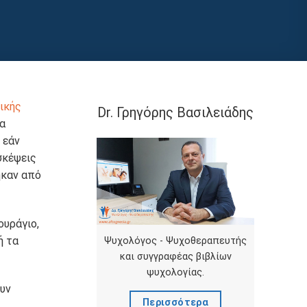
ικής
Dr. Γρηγόρης Βασιλειάδης
να
 εάν
σκέψεις
ηκαν από
ουράγιο,
ή τα
Ψυχολόγος - Ψυχοθεραπευτής
και συγγραφέας βιβλίων
ψυχολογίας.
ουν
Περισσότερα