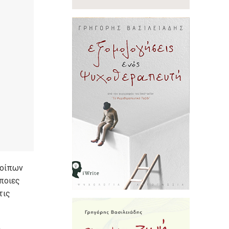
λοίπων
ποιες
τις