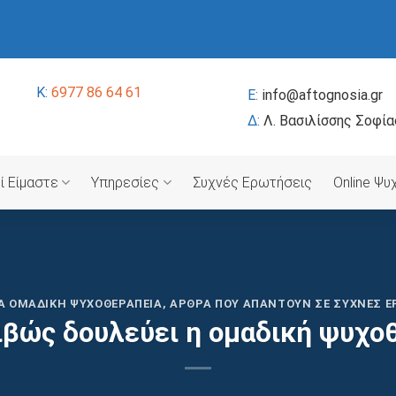
K:
6977 86 64 61
E:
info@aftognosia.gr
Δ:
Λ. Βασιλίσσης Σοφία
ί Είμαστε
Υπηρεσίες
Συχνές Ερωτήσεις
Online Ψ
ΙΑ ΟΜΑΔΙΚΉ ΨΥΧΟΘΕΡΑΠΕΊΑ
,
ΆΡΘΡΑ ΠΟΥ ΑΠΑΝΤΟΎΝ ΣΕ ΣΥΧΝΈΣ Ε
βώς δουλεύει η ομαδική ψυχο