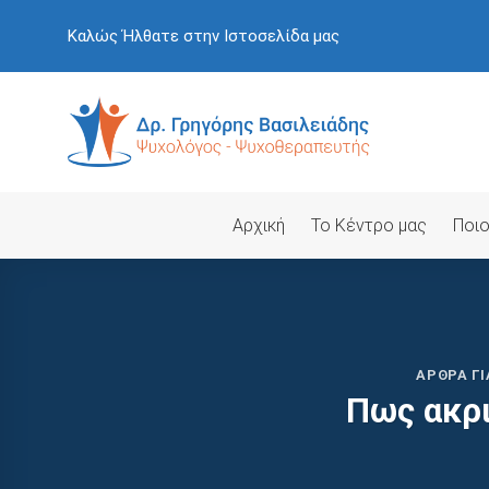
Skip
Καλώς Ήλθατε στην Ιστοσελίδα μας
to
content
Αρχική
Το Κέντρο μας
Ποιο
ΆΡΘΡΑ Γ
Πως ακρι