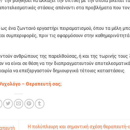
/ την βοηθήσει να αλλάξει την οπτική με την οποία βλέπει τ
ι αποτελεσματικές στάσεις απέναντι στα προβλήματα που τον
ι ως ένα ζωντανό εργαστήρι πειραματισμού, όπου τα μέλη μπ
και συμπεριφορές, πριν τις εφαρμόσουν στην καθημερινότητά
αντούν ανθρώπους της παρελθούσας, ή και της τωρινής τους 
αν να είναι σε θέση να την διαπραγματευτούν αποτελεσματικά
καιρία να επεξεργαστούν δημιουργικά τέτοιες καταστάσεις.
Ψυχολόγο – Θεραπευτή σας;
Η πολύπλευρη και σημαντική σχέση θεραπευτή-α
ραπευτή