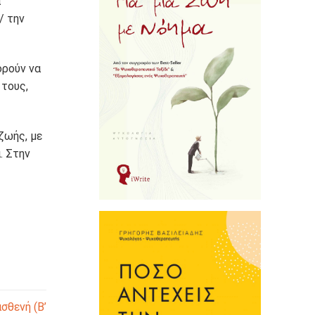
α
/ την
ορούν να
 τους,
ζωής, με
. Στην
σθενή (Β’