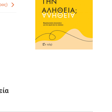
ρος)
εία