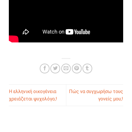
Η ελληνική οικογένεια
Πώς να συγχωρήσω τους
χρειάζεται ψυχολόγο;!
γονείς μου;!