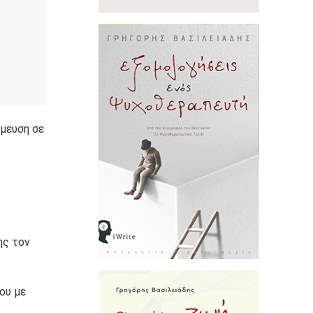
σμευση σε
ης τον
ου με