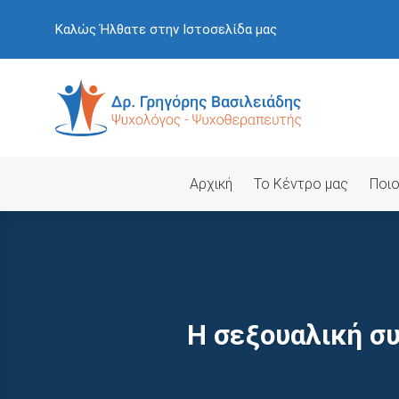
Skip
Καλώς Ήλθατε στην Ιστοσελίδα μας
to
content
Αρχική
Το Κέντρο μας
Ποιο
H σεξουαλική σ