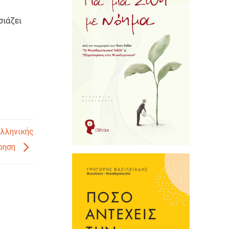
σιάζει
ελληνικής
ίρηση