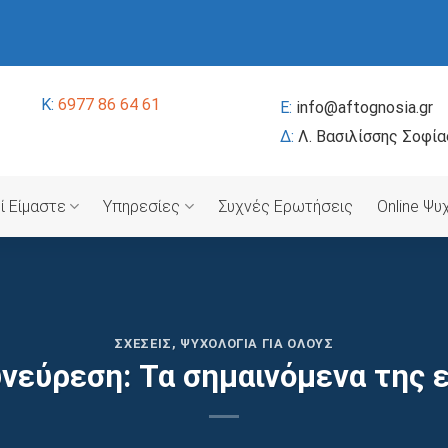
K:
6977 86 64 61
E:
info@aftognosia.gr
Δ:
Λ. Βασιλίσσης Σοφία
ί Είμαστε
Υπηρεσίες
Συχνές Ερωτήσεις
Online Ψ
ΣΧΈΣΕΙΣ
,
ΨΥΧΟΛΟΓΊΑ ΓΙΑ ΌΛΟΥΣ
υνεύρεση: Τα σημαινόμενα της 