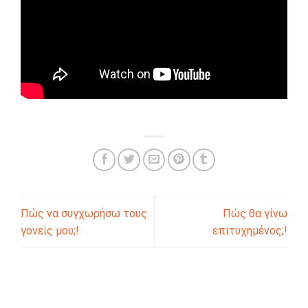
Πώς να συγχωρήσω τους
Πώς θα γίνω
γονείς μου;!
επιτυχημένος;!