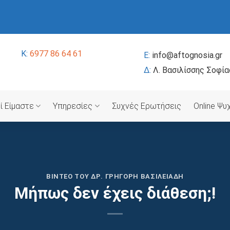
K:
6977 86 64 61
E:
info@aftognosia.gr
Δ:
Λ. Βασιλίσσης Σοφία
ί Είμαστε
Υπηρεσίες
Συχνές Ερωτήσεις
Online Ψ
ΒΊΝΤΕΟ ΤΟΥ ΔΡ. ΓΡΗΓΌΡΗ ΒΑΣΙΛΕΙΆΔΗ
Μήπως δεν έχεις διάθεση;!