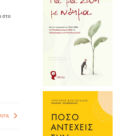
υ στο
τητα;