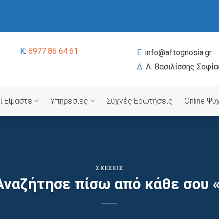
K:
6977 86 64 61
E:
info@aftognosia.gr
Δ:
Λ. Βασιλίσσης Σοφία
ί Είμαστε
Υπηρεσίες
Συχνές Ερωτήσεις
Online Ψ
ΣΧΈΣΕΙΣ
 Αναζήτησε πίσω από κάθε σου 