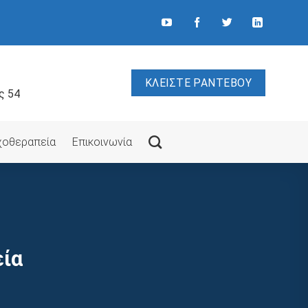
ΚΛΕΙΣΤΕ ΡΑΝΤΕΒΟΥ
ς 54
υχοθεραπεία
Επικοινωνία
εία