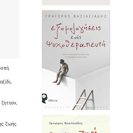
ροπή.
αξίδι,
 ζητούν,
ης ζωής.