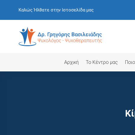
Skip
Καλώς Ήλθατε στην Ιστοσελίδα μας
to
content
Αρχική
Το Κέντρο μας
Ποιο
Κί