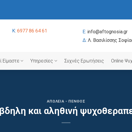
K:
6977 86 64 61
E:
info@aftognosia.gr
Δ:
Λ. Βασιλίσσης Σοφία
ί Είμαστε
Υπηρεσίες
Συχνές Ερωτήσεις
Online Ψ
ΑΠΏΛΕΙΑ - ΠΈΝΘΟΣ
βδηλη και αληθινή ψυχοθεραπ