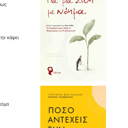
όμως
την κάψει
ακόμα
.