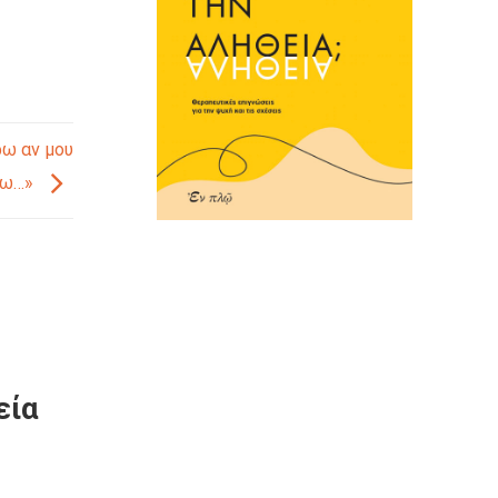
ρω αν μου
ήσω…»
εία