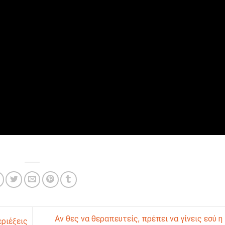
Αν θες να θεραπευτείς, πρέπει να γίνεις εσύ η
ριέξεις