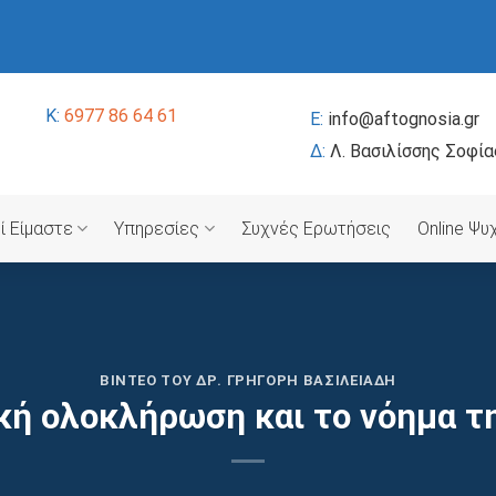
K:
6977 86 64 61
E:
info@aftognosia.gr
Δ:
Λ. Βασιλίσσης Σοφία
ί Είμαστε
Υπηρεσίες
Συχνές Ερωτήσεις
Online Ψ
ΒΊΝΤΕΟ ΤΟΥ ΔΡ. ΓΡΗΓΌΡΗ ΒΑΣΙΛΕΙΆΔΗ
κή ολοκλήρωση και το νόημα τ