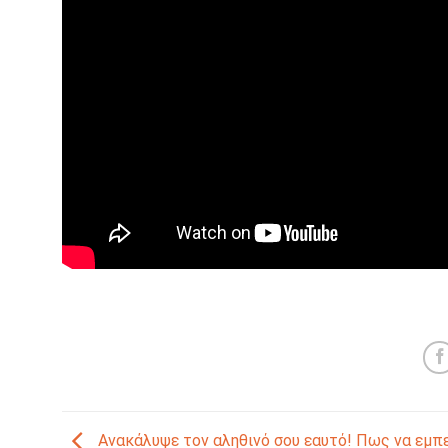
Ανακάλυψε τον αληθινό σου εαυτό! Πως να εμπε