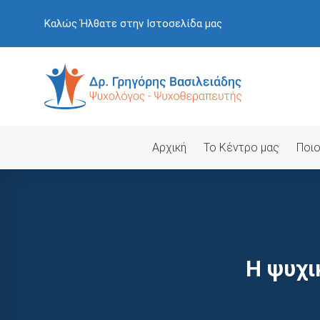
Skip
Καλώς Ήλθατε στην Ιστοσελίδα μας
to
content
Αρχική
Το Κέντρο μας
Ποιο
Η ψυχι