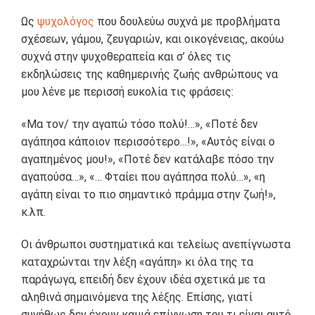
Ως
ψυχολόγος
που δουλεύω συχνά με προβλήματα
σχέσεων, γάμου, ζευγαριών, και οικογένειας, ακούω
συχνά στην ψυχοθεραπεία και σ’ όλες τις
εκδηλώσεις της καθημερινής ζωής ανθρώπους να
μου λένε με περισσή ευκολία τις φράσεις:
«Μα τον/ την αγαπώ τόσο πολύ!…», «Ποτέ δεν
αγάπησα κάποιον περισσότερο…!», «Αυτός είναι ο
αγαπημένος μου!», «Ποτέ δεν κατάλαβε πόσο την
αγαπούσα…», «… Φταίει που αγάπησα πολύ…», «η
αγάπη είναι το πιο σημαντικό πράμμα στην ζωή!»,
κ.λπ.
Οι άνθρωποι συστηματικά και τελείως ανεπίγνωστα
καταχρώνται την λέξη «αγάπη» κι όλα της τα
παράγωγα, επειδή δεν έχουν ιδέα σχετικά με τα
αληθινά σημαινόμενα της λέξης. Επίσης, γιατί
συνήθως δεν έχουν καμιά επίγνωση του τι είναι αυτό