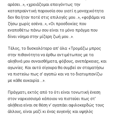
αρέσει…», «χρειάζομαι επειγόντως την
καταπραϋντική παρουσία σου γιατί η μοναχικότητα
δεν θα ήταν ποτέ στις επιλογές μου…», «φοβάμαι να
ζήσω χωρίς εσένα…», «Οι προσδοκίες που
εναποθέτω πάνω σου είναι το μόνο πράγμα που
δίνει νόημα στην μίζερη ζωή μου…».
Τέλος, το δυσκολότερο απ’ όλα: «Τρομάζω μπρος
στην πιθανότητα να έρθω αντιμέτωπος με τα
αληθινά μου συναισθήματα, φόβους, ανεπάρκειες, και
αγωνίες. Και αυτό σίγουρα θα συμβεί αν σταματήσω
να πιστεύω πως σ’ αγαπώ και να το διατυμπανίζω
με κάθε ευκαιρία …».
Πράγματι, εκτός από το ότι είναι τονωτική ένεση
στον ναρκισσισμό κάποιου να πιστεύει πως στ’
αλήθεια είναι σε θέση ν’ αγαπάει αφιλοκερδώς τους
άλλους, είναι μαζί κι ένας ευγενής και υψηλός